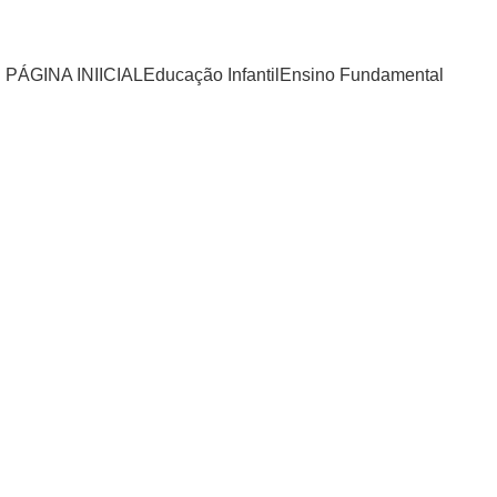
Seja bem-vindo à Loja Online da Editora Melodia!
PÁGINA INIICIAL
Educação Infantil
Ensino Fundamental
Clique para ampliar