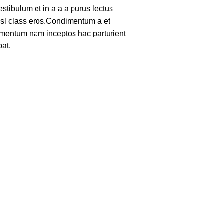
tibulum et in a a a purus lectus
nisl class eros.Condimentum a et
lementum nam inceptos hac parturient
pat.